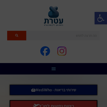
פתח סרגל נגישות
שירותי בריאות - MediWho
ביטוח נסיעות לחו״ל