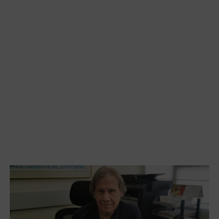
ייצג אתכם נאמנה וישמיע את קולכם.
בסוכנות שלו יש אנשים כמוהו, שנותנים
את הלב והנשמה כדי לסייע ולתת את
השירות הטוב ביותר שיש.
אז למה אתם מחכים? תרימו טלפון או
תקפצו לומר שלום. איציק והצוות כולו
ישמח להכיר אתכם.