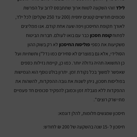
לילד
זוהי השקעה לטווח ארוך שתתבסס לרוב על הפרשת
סכומים חודשיים קטנים יחסית (200 עד 250 שקלים) לכל ילד,
לאורך תקופת החיסכון ויפה שעה אחת קודם. אנו ממליצים
לפתוח
קופת חסכון
כבר עם בואו לעולם. חברות הביטוח
משקיעות את כספי
פוליסות החיסכון
לא רק בשוק ההון
הסולידי, אלא גם במוצרים לא סחירים כמו נדל"ן ותשתיות ועל
כן התשואה תהיה גדולה יותר. כמו כן, קיימת נזילות כספים
שאפשר למשוך בכל נקודת זמן. יתרון בולט נוסף הוא הגמישות
בפוליסות חסכון, ניתן לשנות את גובה ההפקדות, להשהות את
ההפקדות ללא מגבלת זמן וכמובן להפקיד סכומים חד פעמיים
מתי שרק רוצים ".
חיסכון שמגשים חלומות, להלן דוגמא:
חיסכון ל -15 שנה בהשקעה של 200 ₪ לחודש: