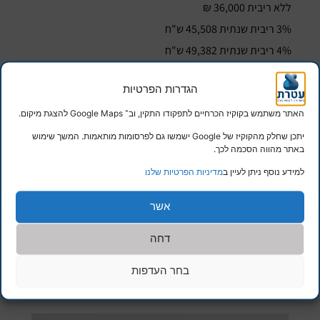
ללא ריבית 36,000 ₪
3% ריבית שנתית 45,508 ש"ח
4% ריבית שנתית 49,382 ש"ח
5% ריבית שנתית 53,680 ש"ח
הגדרות הפרטיות
לבדיקת הפוליסות שקיימות על שמכם, לחצו:
האתר משתמש בקוקיז הכרחיים לתפקודו התקין, וב־ Google Maps להצגת מיקום.
https://www.ateret.co.il/
יתכן שחלק מהקוקיז של Google ישמשו גם לפרסומות מותאמות. המשך שימוש
באתר מהווה הסכמה לכך.
למידע נוסף ניתן לעיין ב
מדיניות הפרטיות שלנו
אשר
דחה
בחר העדפות