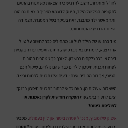
לחו"ל ומותרות. חשוב להדגיש כי ההוצאות משתנות בהתאם
לתקופות הגיל של הילד, תינוק לדוגמא מצריך הוצאות גבוהות
יותר מאשר ילד מתבגר, זאת בעיקר בשל המסגרת הצמודה
והציוד הנדרש להתפתחותו.
מיד בהגיעו של הילד לגיל 18 מתחילים כבר לחשוב על טיול
אחרי צבא, לימודים באוניברסיטה, חתונה ואפילו עזרה בקניית
דירה או רכב נלקחים בחשבון. לצורך כך ממהרים ההורים
לפתוח תכנית חיסכון לילדים כבר שהם נולדים, שיקול חכם
והגיוני, אך רוב ההורים אינם יודעים איזו תכנית לפתוח וכיצד.
השאלות שעולות הן: האם כדאי לבחור בתכנית חיסכון בבנק?
האם לחסוך באמצעות
הפקדה חודשית לקרן נאמנות או
לפוליסת ביטוח?
איציק שלומוביץ, מנכ"ל עטרת ביטוח און ליין בעפולה
, מסביר
מדוע עדיף לחסוך את כספי הילדים בפוליסת ביטוח:
"חסכון