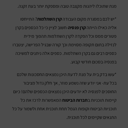
מנת שתוכלו ליהנות מקצבה טובה ומספקת יותר בעת זקנה.
*יש לכם במסגרת מקום העבודה
קרן השתלמות
? התייחסו
אליה כאילו הייתה
קרן פנסיה
-חשוב לציין כי כל הכספים בקרן
פטורים ממס וכל הפקדה לקרן השתלמות תהפוך מידית
לנזילה בתום תקופה מסוימת וכך קורה שבגיל הפרישה, יצטברו
כספים רבים גם בקרן השתלמות. כספים אלה ניתנים למשיכה
בפנסיה בסכום חודשי קבוע.
*עשו בדק בית על מנת לדעת היכן נמצאים החסכונות שלכם
בכל עת- אני יודע שזה נשמע מוזר, אך חלק גדול מציבור
החוסכים לפנסיה לא יודעים היכן נמצאים הכספים שלהם! כיום
קיימות תוכניות ב
חברות הביטוח
המאפשרות לרכז את כל
תוכניות הביטוח וקופות הגמל תחת תוכנית אחת ולשמור על כל
התנאים שקיימים לכל תוכנית.