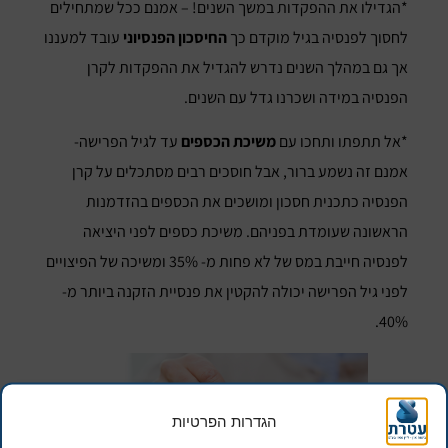
*הגדילו את ההפקדות במשך השנים! – אמנם ככל שמתחילים
לחסוך לפנסיה בגיל מוקדם כך
החיסכון הפנסיוני
עובד למעננו
אך גם במהלך השנים נדרש להגדיל את ההפקדות לקרן
הפנסיה במידה ושכרנו גדל עם השנים.
*אל תתפתו ותחכו עם
משיכת הכספים
עד לגיל הפרישה-
אמנם זה נשמע ברור, אבל חוסכים רבים מסתכלים על קרן
הפנסיה כתכנית חסכון ומושכים את הכספים בהזדמנות
הראשונה שעומדת בפניהם. משיכת כספים לפני היציאה
לפנסיה חייבת במס של לא פחות מ- 35% ומשיכה של הפיצויים
לפני גיל הפרישה יכולה להקטין את פנסיית הזקנה ביותר מ-
40%.
הגדרות הפרטיות