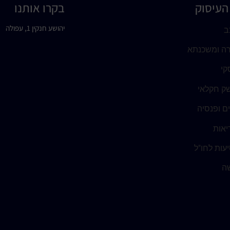
העיסוק
בקרו אותנו
יהושע חנקין 1, עפולה
ב
רה ומשכנתא
קי
ק חקלאי
ים ופנסיה
יאות
עות לחו"ל
שה