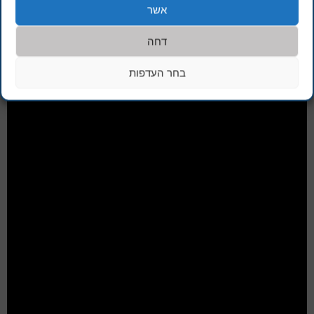
אשר
דחה
בחר העדפות