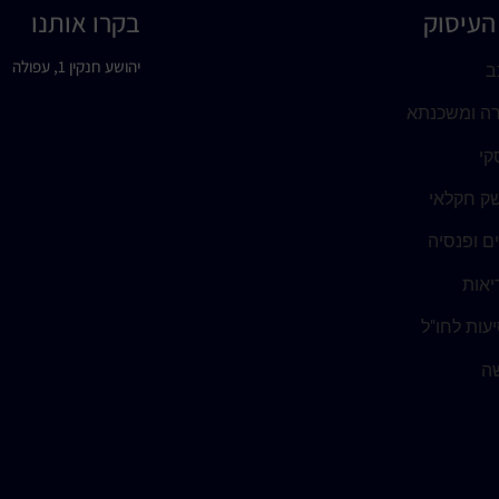
העיסוק
בקרו אותנו
יהושע חנקין 1, עפולה
ב
רה ומשכנתא
קי
ק חקלאי
ים ופנסיה
יאות
עות לחו"ל
שה