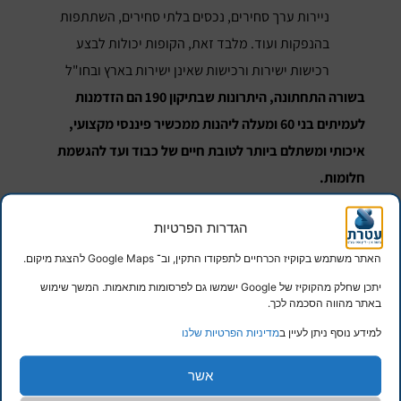
ניירות ערך סחירים, נכסים בלתי סחירים, השתתפות
בהנפקות ועוד. מלבד זאת, הקופות יכולות לבצע
רכישות ישירות ורכישות שאינן ישירות בארץ ובחו"ל
בשורה התחתונה, היתרונות שבתיקון 190 הם הזדמנות
לעמיתים בני 60 ומעלה ליהנות ממכשיר פיננסי מקצועי,
איכותי ומשתלם ביותר לטובת חיים של כבוד ועד להגשמת
חלומות.
הגדרות הפרטיות
האתר משתמש בקוקיז הכרחיים לתפקודו התקין, וב־ Google Maps להצגת מיקום.
יתכן שחלק מהקוקיז של Google ישמשו גם לפרסומות מותאמות. המשך שימוש
באתר מהווה הסכמה לכך.
למידע נוסף ניתן לעיין ב
מדיניות הפרטיות שלנו
אשר