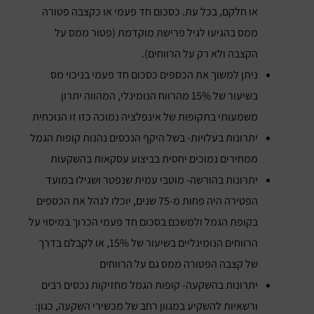
או חלקם, בכל עת. כסכום חד פעמי או כקצבה פטורה
ממס בהגיעו לגיל פרישת מוקדמת (פטור ממס על
הקצבה ולא רק על הרווחים).
ניתן למשוך את הכספים כסכום חד פעמי בניכוי מס
בשיעור של 15% מהרווח הנומינלי, המהווה יתרון
משמעותי בתקופות של אינפלציה נמוכה כזו זו הנוכחית
יתרונות בעלויות- בשל היקף הנכסים נהנות קופות הגמל
ממחירים נמוכים יחסית בביצוע עסקאות בהשקעות
יתרונות בהורשה- מוטבי עמית שנפטר ושגילו במועד
הפטירה היה פחות מ-75 שנים, יוכלו לנהל את הכספים
בקופת הגמל ולמשכם בסכום חד פעמי הכרוך במיסוי על
הרווחים הנומינליים בשיעור של 15%, או לקבלם בדרך
של קצבה הפטורה ממס גם על הרווחים
יתרונות בהשקעה- קופות הגמל מחזיקות נכסים רבים
ורשאיות להשקיע במגוון רחב של מכשירי השקעה, כגון: