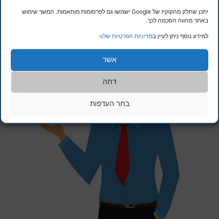
עטרת ביטוח און ליין בע"מ רח' יהושע חנקין 1 עפולה 18100
יתכן שחלק מהקוקיז של Google ישמשו גם לפרסומות מותאמות. המשך שימוש
באתר מהווה הסכמה לכך.
טל.046580200 פקס. 046580215
למידע נוסף ניתן לעיין ב
מדיניות הפרטיות שלנו
אשר
דחה
בחר העדפות