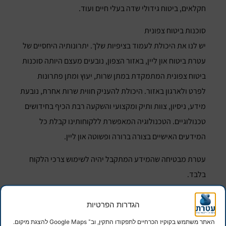
חקלאים, ביטוח גידולי שדה בעלי חיים ועוד.
סוכנות ביטוח צפונית
יש לנו את היכולת לעמוד בציפיות שלך. יתרונותיה היחסיים של
עטרת ביטוח און ליין, באזור הצפון, נובעים מעצם היותה סוכנות
ביטוח צפונית המתמקדת במתן שרות, יעוץ ומתן פתרונות
לפרט ולארגון באזור. היכולת להעניק חווית שרות אחרת, נובעת
מידע, ניסיון, צוות ותיק ומקצועי והשקעה רבת הכיף בחידושים
טכנולוגיים. הטכנולוגיה המאפשרת ללקוחותינו קבלת כל
המידעים האישיים בצורה ברורה ופשוטה און ליין.
עטרת מבטיחה שהמידע המתקבל יהיה לשימוש צרכי הלקוח
בלבד.
ייעוץ מכוון ומקיף ללקוח, תגובה מהירה וטיפול מסור ארוך טווח
הגדרות הפרטיות
הופכים את השירות ב"עטרת" לחוויה.
האתר משתמש בקוקיז הכרחיים לתפקודו התקין, וב־ Google Maps להצגת מיקום.