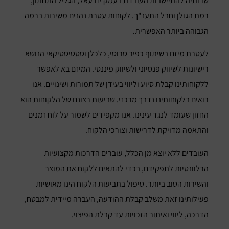
שרותיה להתיישבות העובדת בעמק יזרעאל, הגליל התחתון,
רמת הגולן וחבל התענ"ך. לקוחות עטרת נהנים משירות ברמה
הגבוהה ביותר האפשרית.
לעטרת מיזם בשיתוף כפיר סרוסי, כלכלן וסטטיסטיקאי הנושא
רישיונות לשיווק פנסיוני ולשיווק פיננסי. המיזם בא לאפשר
ללקוחותינו קבלת סיוע וליווי בעידן של תמורות ושינויים. אנו
רואים בלקוחותינו נדבך מרכזי. שביעות רצונם של הלקוחות הוא
החזון שעומד לנגד עינינו. אנו מקפידים לשמור על לוח זמנים
והתאמה מדויקת לדרישות וצורכי הלקוח.
העובדים ללא יוצא מן הכלל, עוברים הדרכות מקצועיות
הרלוונטיות לתפקידם, בכדי להתאים ללקוח את המוצר
והשירות הטוב ביותר. טיפול בתביעות הלקוח הינו מאושיות
פעילותינו זאת משלב קבלת ההודעה, העברה מיידית למבטח,
הדרכה, ליווי ואיתור הזכויות עד קבלת הפיצוי.