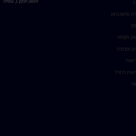
יהושע חנקין 1, עפולה
ב
רה ומשכנתא
קי
ק חקלאי
ים ופנסיה
יאות
עות לחו"ל
שה