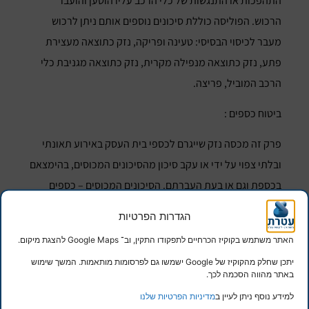
התהפכות או התנגשות של כלי הרכב עליו הוטען והועבר
הרכוש. הפוליסה כוללת סיכונים נוספים אותם ניתן לרכוש
מעבר לכיסוי הבסיסי: טעינה ופריקה, נזק כתוצאה מעצירת
פתע, נזק כתוצאה מנפילה מקרית, נזק כתוצאה מגניבת כלי
הרכב המוביל, פריצה.
ביטוח כספים :
פרק זה מכסה נזק שייגרם לכספי בית העסק באירוע תאונתי
ובלתי צפוי על ידי או עקב סיכון מהסיכונים המכוסים, בהימצאם
בכספת וגם או בעת העברתם. הסיכונים המכוסים – כספים
בהעברה – כל סיכון שלא הוחרג במפורש בפוליסה. כספים
הגדרות הפרטיות
בכספת – אש, התפוצצות, שוד, פריצה וגניבה.
האתר משתמש בקוקיז הכרחיים לתפקודו התקין, וב־ Google Maps להצגת מיקום.
ביטוח מערכות ממוחשבות ומאגרי מידע:
יתכן שחלק מהקוקיז של Google ישמשו גם לפרסומות מותאמות. המשך שימוש
באתר מהווה הסכמה לכך.
פרק זה מכסה נזק לרכוש המבוטח שייגרם ע"י אירוע תאונתי
למידע נוסף ניתן לעיין ב
מדיניות הפרטיות שלנו
ובלתי צפוי מסיבה כלשהי. הפוליסה כוללת הרחבות נוספות