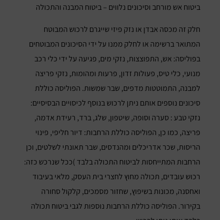
ביטוח אש מורחב וסיכונים נלווים – ביטוח המבנה והתכולה
חלק זה מכסה אבדן או נזק פיזי שייגרם לרכוש המבוטח
המתואר ברשימה או לחלק ממנו על ידי הסיכונים המבוטחים
בפוליסה: אש, התפוצצות, נזקי מים, פגיעה על ידי כלי רכב
מנועי, כלי טיס, פעולות זדון, פרעות ומהומות, נזקי פריצה
למבנה, התמוטטות מדפים, שבר שמשות. הפוליסה כוללת
סיכונים נוספים אותם ניתן לרכוש בנוסף לכיסויים הבסיסיים:
נזקי טבע : סערה וסופה, שיטפון, שלג, ברד, רעידת אדמה,
פריצה, כמו כן, הפוליסה כוללת הרחבות: דיור חליפי, פינוי
הריסות, שכר אדריכלים ומהנדסים, שבר תאונתי לשלטים, וכן
הרחבות המתייחסות לביטוח התכולה בלבד )ככל שנרכש כזה:
רכוש עובדים, תכולה מחוץ לחצרי בית העסק, מלאי בעיבוד
ואחסנה, מכונות בשיפוץ, שחזור מסמכים, קלקול סחורה
בקירור. הפוליסה כוללת הרחבות נוספות לגבי ביטוח תכולה