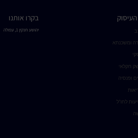
העיסוק
בקרו אותנו
יהושע חנקין 1, עפולה
ב
רה ומשכנתא
קי
ק חקלאי
ים ופנסיה
יאות
עות לחו"ל
שה