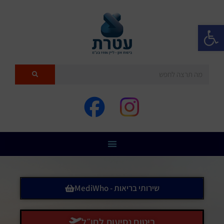
פתח סרגל נגישות
שירותי בריאות - MediWho
ביטוח נסיעות לחו״ל