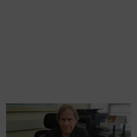
ייצג אתכם נאמנה וישמיע את קולכם.
בסוכנות שלו יש אנשים כמוהו, שנותנים
את הלב והנשמה כדי לסייע ולתת את
השירות הטוב ביותר שיש.
אז למה אתם מחכים? תרימו טלפון או
תקפצו לומר שלום. איציק והצוות כולו
ישמח להכיר אתכם.